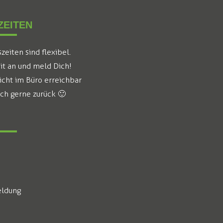
EITEN
eiten sind flexibel.
it an und meld Dich!
icht im Büro erreichbar
ich gerne zurück 🙂
ldung