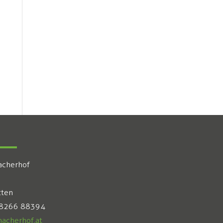
acherhof
tten
 8266 88394
acherhof.at