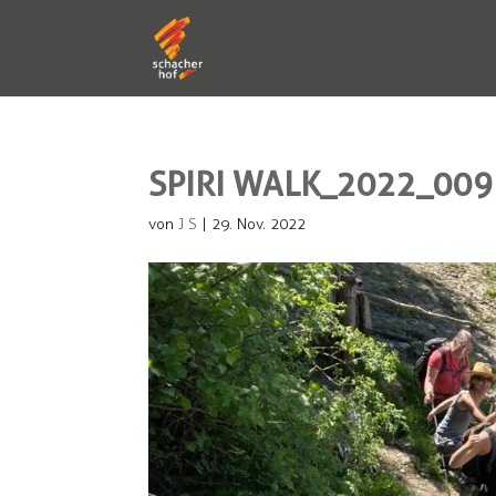
SPIRI WALK_2022_009
von
J S
|
29. Nov. 2022