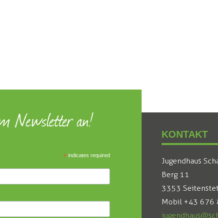
um Newsletter an!
KONTAKT
*
indicates required
Jugendhaus Sch
Berg 11
3353 Seitenste
Mobil +43 676
jugendhaus@sch