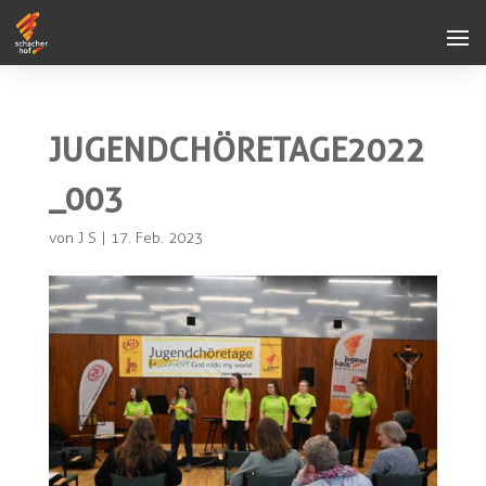
JUGENDCHÖRETAGE2022
_003
von
J S
|
17. Feb. 2023