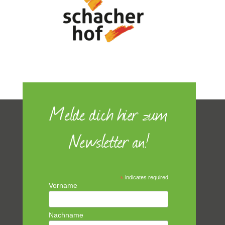
Melde dich hier zum
Newsletter an!
*
indicates required
Vorname
Nachname