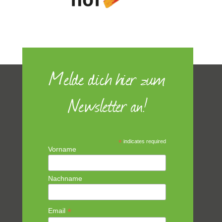
Melde dich hier zum
Newsletter an!
*
indicates required
Vorname
Nachname
*
Email