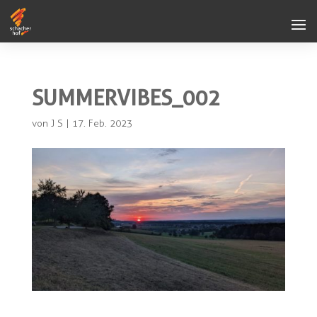
SUMMERVIBES_002
von
J S
|
17. Feb. 2023