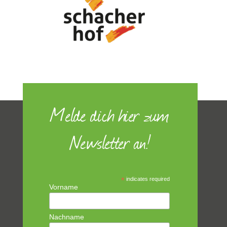
Melde dich hier zum
Newsletter an!
*
indicates required
Vorname
Nachname