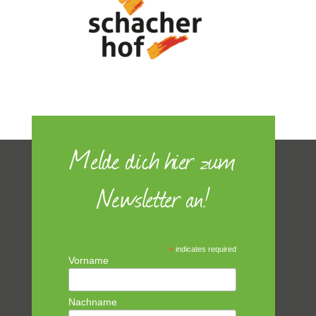
Melde dich hier zum
Newsletter an!
*
indicates required
Vorname
Nachname