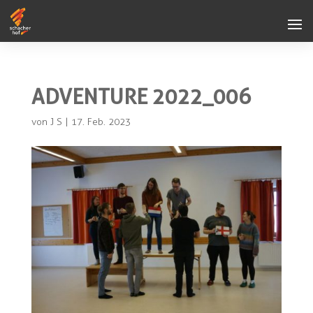
ADVENTURE 2022_006
von
J S
|
17. Feb. 2023