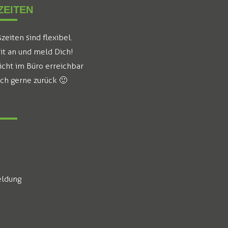
EITEN
eiten sind flexibel.
it an und meld Dich!
icht im Büro erreichbar
ich gerne zurück 🙂
ldung