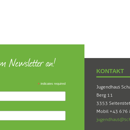
um Newsletter an!
KONTAKT
*
indicates required
Jugendhaus Sch
Berg 11
3353 Seitenste
Mobil +43 676
jugendhaus@sch