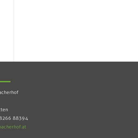
acherhof
tten
 8266 88394
acherhof.at