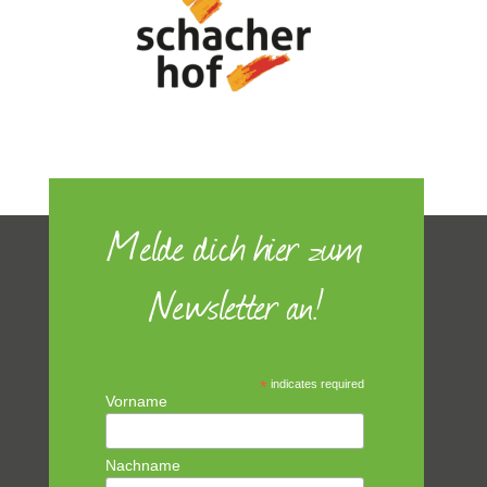
Melde dich hier zum
Newsletter an!
*
indicates required
Vorname
Nachname