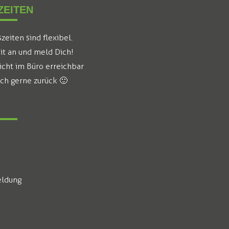
EITEN
eiten sind flexibel.
it an und meld Dich!
icht im Büro erreichbar
ich gerne zurück 🙂
ldung