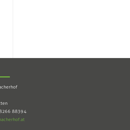
acherhof
tten
 8266 88394
acherhof.at