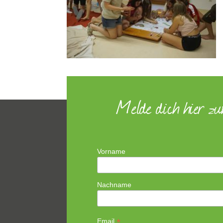
Melde dich hier z
Vorname
Nachname
*
Email