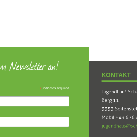
um Newsletter an!
KONTAKT
*
indicates required
Jugendhaus Sch
Berg 11
3353 Seitenste
Mobil +43 676
jugendhaus@sch