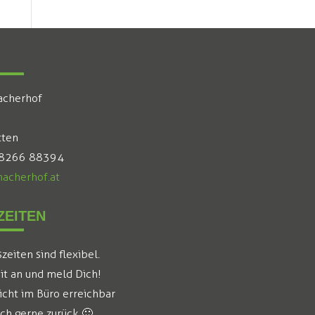
acherhof
tten
 8266 88394
acherhof.at
EITEN
eiten sind flexibel.
it an und meld Dich!
icht im Büro erreichbar
ich gerne zurück 🙂