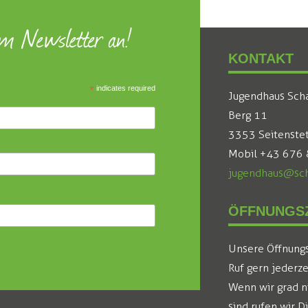
um Newsletter an!
KONTAKT
*
indicates required
Jugendhaus Sch
Berg 11
3353 Seitenste
Mobil +43 676
jugendhaus@sch
ÖFFNUNGSZ
Unsere Öffnungsz
Ruf gern jederze
Wenn wir grad n
sind rufen wir D