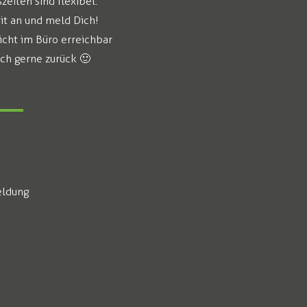
eiten sind flexibel.
it an und meld Dich!
icht im Büro erreichbar
ich gerne zurück 🙂
ldung