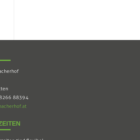
acherhof
tten
 8266 88394
acherhof.at
EITEN