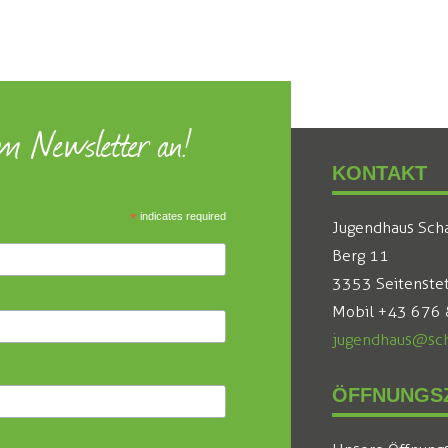
um Newsletter an!
KONTAKT
*
indicates required
Jugendhaus Sch
Berg 11
3353 Seitenste
Mobil +43 676
jugendhaus@sch
ÖFFNUNGSZ