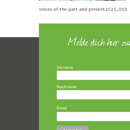
voices-of-the-past-and-present2025_003
Melde dich hier z
Vorname
Nachname
*
Email