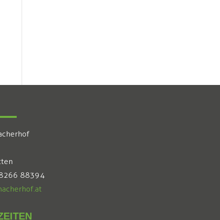
acherhof
tten
 8266 88394
acherhof.at
EITEN