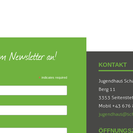
um Newsletter an!
KONTAKT
*
indicates required
Jugendhaus Sch
Berg 11
3353 Seitenste
Mobil +43 676
jugendhaus@sch
ÖFFNUNGSZ