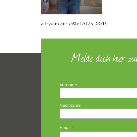
all-you-can-bastel2025_0019
Melde dich hier z
Vorname
Nachname
*
Email