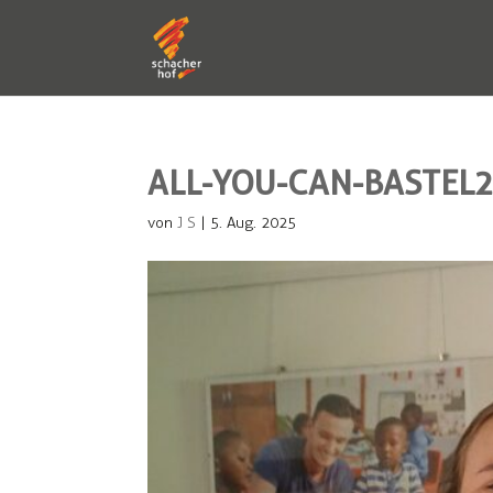
ALL-YOU-CAN-BASTEL
von
J S
|
5. Aug. 2025