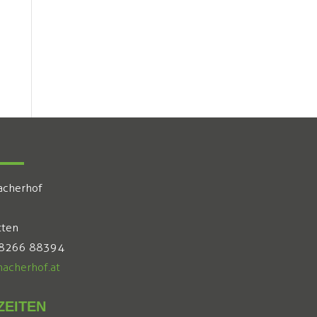
acherhof
tten
 8266 88394
acherhof.at
EITEN