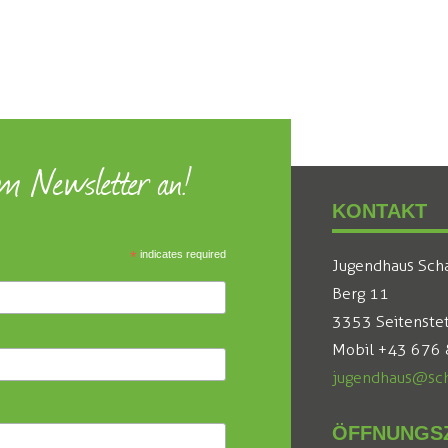
um Newsletter an!
KONTAKT
*
indicates required
Jugendhaus Sch
Berg 11
3353 Seitenste
Mobil +43 676
jugendhaus@sch
ÖFFNUNGSZ