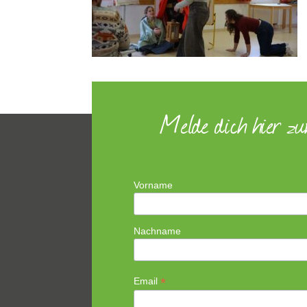
Melde dich hier z
Vorname
Nachname
*
Email