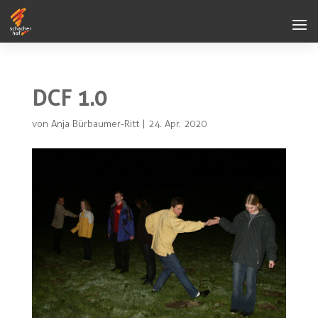
DCF 1.0
von
Anja Bürbaumer-Ritt
|
24. Apr. 2020