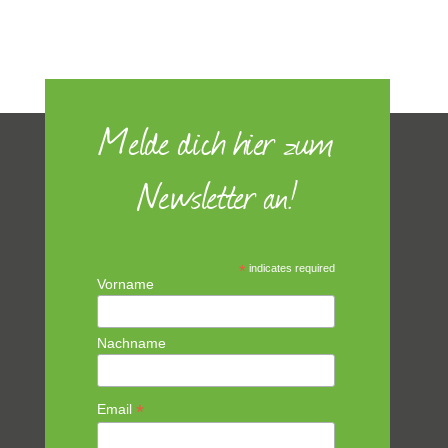
Melde dich hier zum
Newsletter an!
*
indicates required
Vorname
Nachname
*
Email