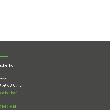
acherhof
tten
 8266 88394
acherhof.at
EITEN