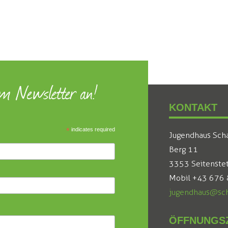
um Newsletter an!
KONTAKT
*
indicates required
Jugendhaus Sch
Berg 11
3353 Seitenste
Mobil +43 676
jugendhaus@sch
ÖFFNUNGSZ