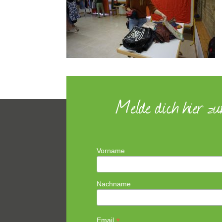
Melde dich hier z
Vorname
Nachname
*
Email