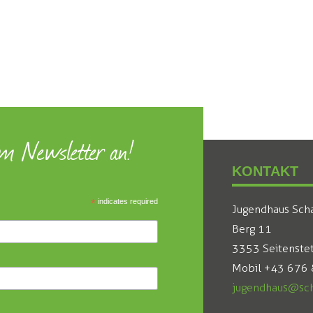
um Newsletter an!
KONTAKT
*
indicates required
Jugendhaus Sch
Berg 11
3353 Seitenste
Mobil +43 676
jugendhaus@sch