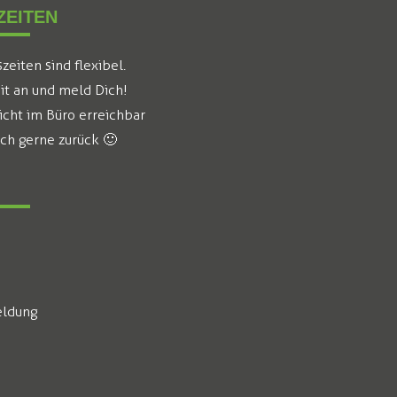
EITEN
eiten sind flexibel.
it an und meld Dich!
icht im Büro erreichbar
ich gerne zurück 🙂
ldung