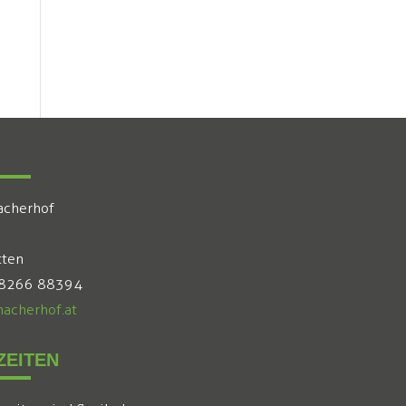
acherhof
tten
 8266 88394
acherhof.at
EITEN