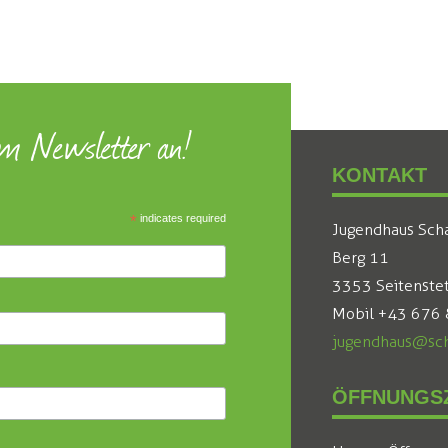
um Newsletter an!
KONTAKT
*
indicates required
Jugendhaus Sch
Berg 11
3353 Seitenste
Mobil +43 676
jugendhaus@sch
ÖFFNUNGSZ