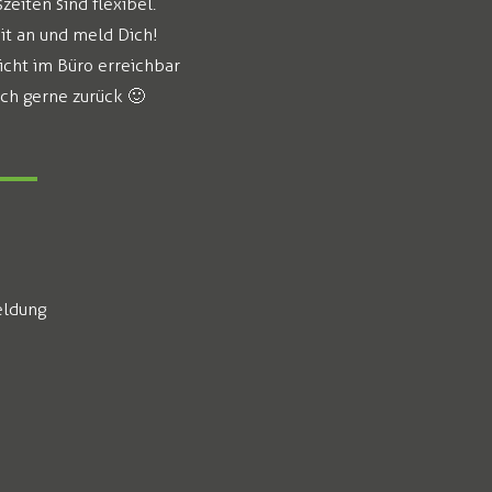
eiten sind flexibel.
it an und meld Dich!
icht im Büro erreichbar
ich gerne zurück 🙂
ldung