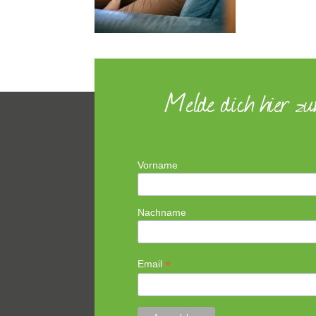
Melde dich hier z
Vorname
Nachname
*
Email