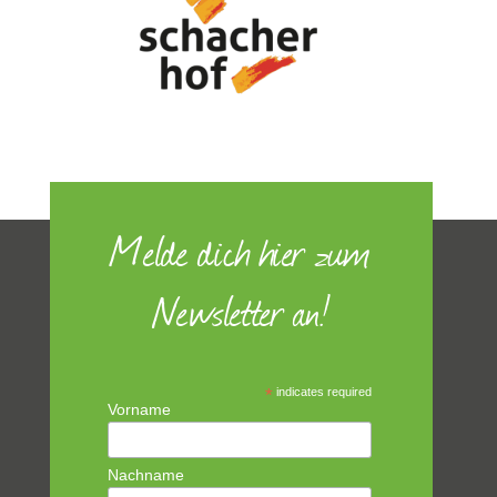
Melde dich hier zum
Newsletter an!
*
indicates required
Vorname
Nachname