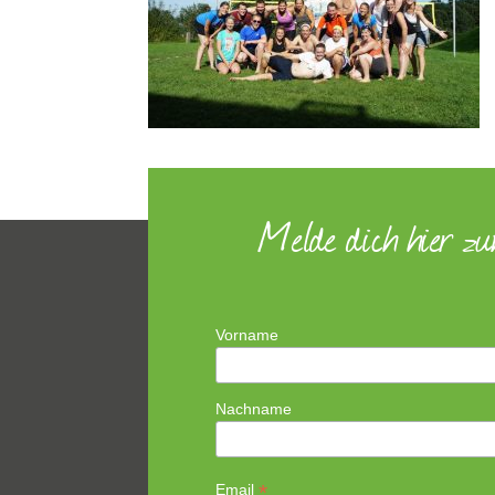
Melde dich hier z
Vorname
Nachname
*
Email