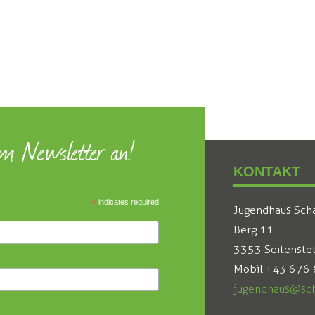
um Newsletter an!
KONTAKT
*
indicates required
Jugendhaus Sch
Berg 11
3353 Seitenste
Mobil +43 676
jugendhaus@sch