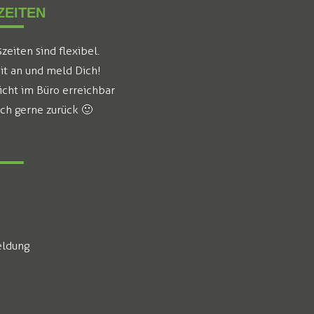
EITEN
eiten sind flexibel.
it an und meld Dich!
icht im Büro erreichbar
ich gerne zurück 🙂
ldung