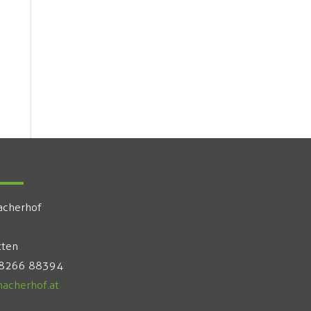
acherhof
tten
 8266 88394
acherhof.at