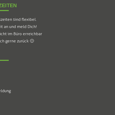
EITEN
eiten sind flexibel.
it an und meld Dich!
icht im Büro erreichbar
ich gerne zurück 🙂
ldung