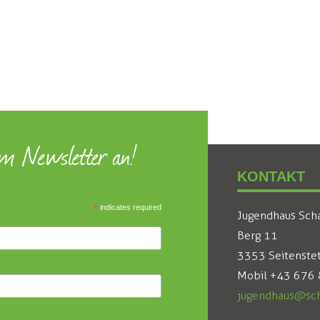
um Newsletter an!
KONTAKT
*
indicates required
Jugendhaus Sch
Berg 11
3353 Seitenste
Mobil +43 676
jugendhaus@sch