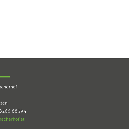
acherhof
tten
 8266 88394
acherhof.at