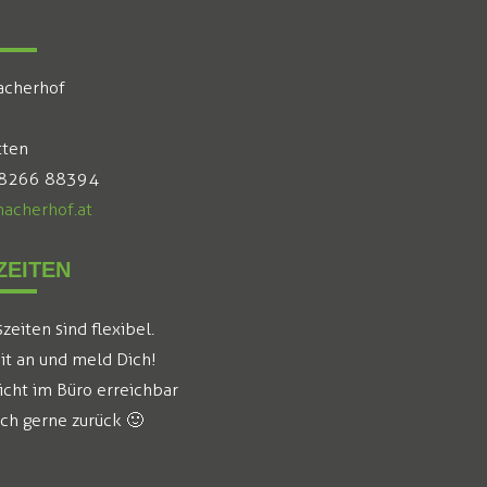
acherhof
tten
 8266 88394
acherhof.at
EITEN
eiten sind flexibel.
it an und meld Dich!
icht im Büro erreichbar
ich gerne zurück 🙂