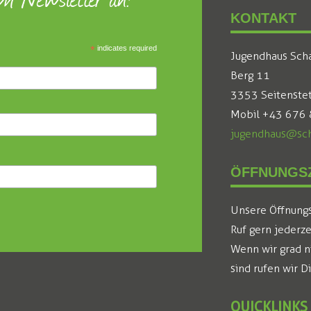
KONTAKT
*
indicates required
Jugendhaus Sch
Berg 11
3353 Seitenste
Mobil +43 676
jugendhaus@sch
ÖFFNUNGSZ
Unsere Öffnungsz
Ruf gern jederze
Wenn wir grad n
sind rufen wir D
QUICKLINKS